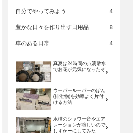
自分でやってみよう
4
豊かな日々を作り出す日用品
8
車のある日常
4
真夏は24時間の点滴散水
でお花が元気になったぞ
ウーパールーパーのぽん
(排泄物)を効率よく片付
ける方法
水槽のシャワー音やエア
レーションが喧しいので
しずかーにしてみた