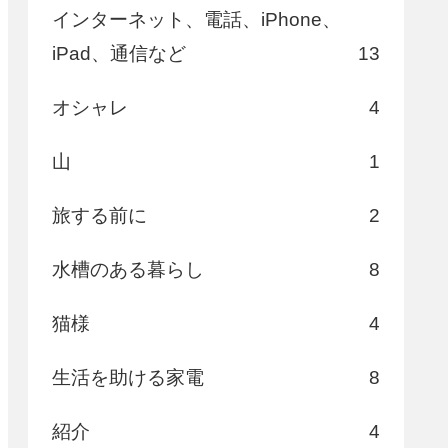
インターネット、電話、iPhone、
iPad、通信など
13
オシャレ
4
山
1
旅する前に
2
水槽のある暮らし
8
猫様
4
生活を助ける家電
8
紹介
4