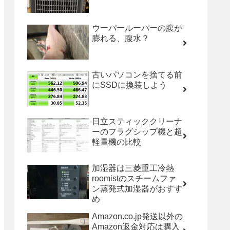
ウーパールーパーの腹が
膨れる、腹水？
古いパソコンを捨てる前
にSSDに換装しよう
日立スティッククリーナ
ーのフラグシップ機と超
軽量機の比較
加湿器は三菱重工冷熱
roomistのスチームファ
ン蒸発式加湿器がおすす
め
Amazon.co.jp発送以外の
Amazon返金対応は購入