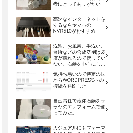
者にとってありがたい
高速なインターネットを
するならヤマハの
NVR510がおすすめ
洗濯、お風呂、手洗い、
台所などの合成洗剤は皮
膚が爛れるので使ってい
ない。石鹸を中心にした
製品を紹介するよ。
気持ち悪いので特定の国
からWORDPRESSへの
接続を遮断した
自己責任で液体石鹸をサ
ラヤのエレフォームで使
ってみた。
カジュアルにもフォーマ